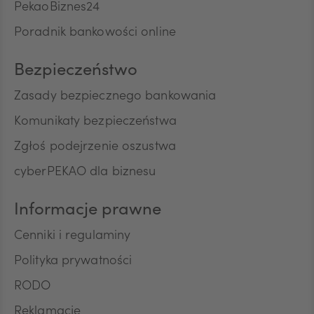
przez Bank w rozmowach telefonicznych informacji
CNY
PekaoBiznes24
o charakterze marketingowym oraz używania
Poradnik bankowości online
przez Bank automatycznych systemów
wywołujących w celu marketingu bezpośredniego.
Na podstawie niniejszej zgody mogą być
Bezpieczeństwo
przetwarzane przez Bank następujące rodzaje
Pana/Pani danych osobowych: identyfikacyjne,
Zasady bezpiecznego bankowania
teleadresowe, dotyczące sytuacji ekonomicznej,
Komunikaty bezpieczeństwa
poziomu wykształcenia oraz posiadanych
produktów finansowych. Niniejszą zgodę składam
Zgłoś podejrzenie oszustwa
dobrowolnie i oświadczam, że zostałem/am/
cyberPEKAO dla biznesu
poinformowany/a/ o prawie do jej wycofania w
dowolnym momencie. Przyjmuję do wiadomości, że
wycofanie zgody nie wpływa na zgodność z
Informacje prawne
prawem przetwarzania, którego dokonano na
podstawie zgody przed jej wycofaniem.
Cenniki i regulaminy
Polityka prywatności
RODO
Reklamacje