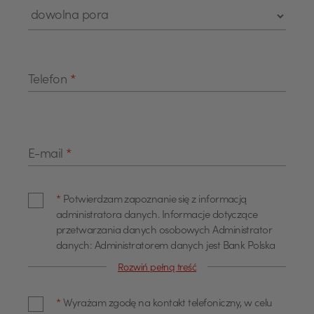
Telefon
*
E-mail
*
*
Potwierdzam zapoznanie się z informacją
administratora danych. Informacje dotyczące
przetwarzania danych osobowych Administrator
danych: Administratorem danych jest Bank Polska
Kasa Opieki Spółka Akcyjna z siedzibą w Warszawie,
Rozwiń pełną treść
przy ul. Żubra 1 (dalej również jako "Bank"). Dane
kontaktowe Z administratorem można się
*
Wyrażam zgodę na kontakt telefoniczny, w celu
skontaktować poprzez adres email