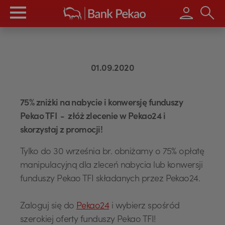
Wpisz s
01.09.2020
75% zniżki na nabycie i konwersję funduszy
Pekao TFI - złóż zlecenie w Pekao24 i
skorzystaj z promocji!
Tylko do 30 września br. obniżamy o 75% opłatę
manipulacyjną dla zleceń nabycia lub konwersji
funduszy Pekao TFI składanych przez Pekao24.
Zaloguj się do
Pekao24
i wybierz spośród
szerokiej oferty funduszy Pekao TFI!