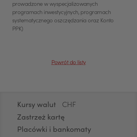
prowadzone w wyspecjalizowanych
programach inwestycyjnych, programach
systematycznego oszczędzania oraz Konto
USD
PPK)
EUR
Powrót do listy
GBP
Stopka
Kursy walut
CHF
Zastrzeż kartę
Placówki i bankomaty
AED