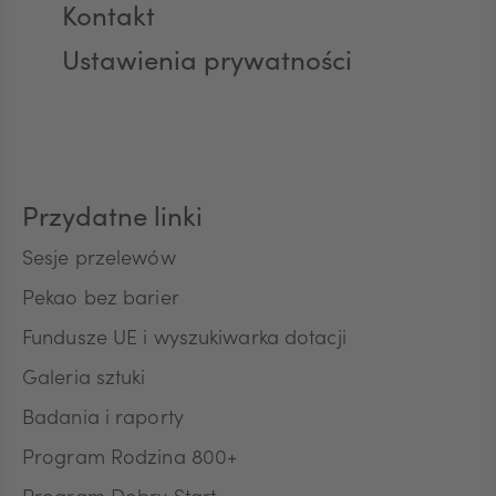
Kontakt
Ustawienia prywatności
AUD
CAD
Przydatne linki
HUF
Sesje przelewów
Pekao bez barier
Fundusze UE i wyszukiwarka dotacji
JPY
Galeria sztuki
Badania i raporty
CZK
Program Rodzina 800+