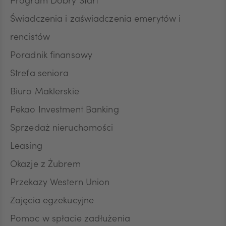
Program Dobry Start
DKK
Świadczenia i zaświadczenia emerytów i
rencistów
Poradnik finansowy
NOK
Strefa seniora
Biuro Maklerskie
SEK
Pekao Investment Banking
Sprzedaż nieruchomości
RON
Leasing
Okazje z Żubrem
Przekazy Western Union
TRY
Zajęcia egzekucyjne
Pomoc w spłacie zadłużenia