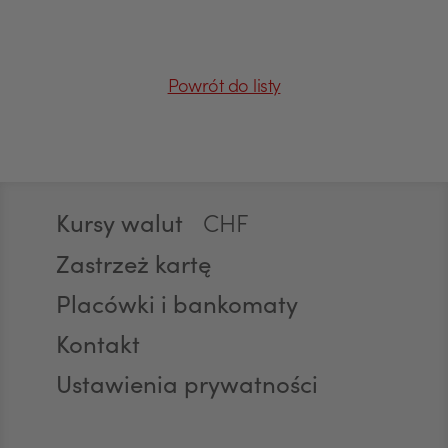
EUR
Powrót do listy
GBP
Stopka
Kursy walut
CHF
Zastrzeż kartę
Placówki i bankomaty
AED
Kontakt
Ustawienia prywatności
AUD