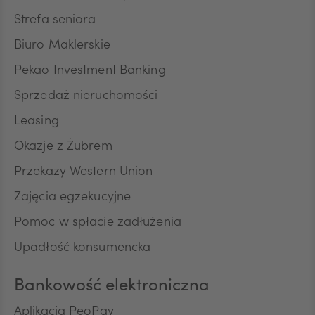
NOK
Strefa seniora
Biuro Maklerskie
SEK
Pekao Investment Banking
Sprzedaż nieruchomości
RON
Leasing
Okazje z Żubrem
Przekazy Western Union
TRY
Zajęcia egzekucyjne
Pomoc w spłacie zadłużenia
ILS
Upadłość konsumencka
Bankowość elektroniczna
MXN
Aplikacja PeoPay