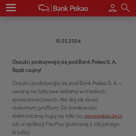
Wpisz s
15.02.2024
Oszuści podszywają się pod Bank Pekao S. A.
Bądź czujny!
Oszuści podszywają się pod Bank Pekao S. A. –
uważaj na fałszywe reklamy w mediach
społecznościowych. Nie daj się skusić
rzekomym profitom. Do bankowości
elektronicznej loguj się tylko na
www.pekao24.pl
lub w aplikacji PeoPay (pobranej z oficjalnego
źródła).