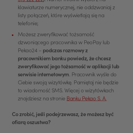
519 222 222
)
. Numer infolinii wybierz na
klawiaturze numerycznej, nie oddzwaniaj z
listy połączeń, które wyświetlają się na
telefonie;
Możesz zweryfikować tożsamość
dzwoniącego pracownika w PeoPay lub
Pekao24 –
podczas rozmowy z
pracownikiem banku powiedz, że chcesz
zweryfikować jego tożsamość w aplikacji lub
serwisie internetowym
. Pracownik wyśle do
Ciebie swoją wizytówkę. Pamiętaj nie będzie
to wiadomość SMS. Więcej o wizytówkach
znajdziesz na stronie
Banku Pekao S. A.
Co zrobić, jeśli podejrzewasz, że możesz być
ofiarą oszustwa?