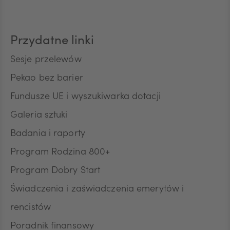
CAD
Przydatne linki
HUF
Sesje przelewów
Pekao bez barier
Fundusze UE i wyszukiwarka dotacji
JPY
Galeria sztuki
Badania i raporty
CZK
Program Rodzina 800+
Program Dobry Start
DKK
Świadczenia i zaświadczenia emerytów i
rencistów
Poradnik finansowy