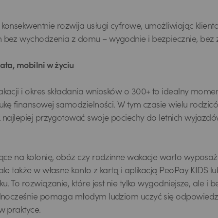
konsekwentnie rozwija usługi cyfrowe, umożliwiając klien
 bez wychodzenia z domu – wygodnie i bezpiecznie, bez 
ata, mobilni w życiu
kacji i okres składania wniosków o 300+ to idealny momen
aukę finansowej samodzielności. W tym czasie wielu rodzic
 najlepiej przygotować swoje pociechy do letnich wyjazd
ące na kolonię, obóz czy rodzinne wakacje warto wyposaży
ale także w własne konto z kartą i aplikacją PeoPay KIDS
u. To rozwiązanie, które jest nie tylko wygodniejsze, ale i 
ednocześnie pomaga młodym ludziom uczyć się odpowiedz
w praktyce.