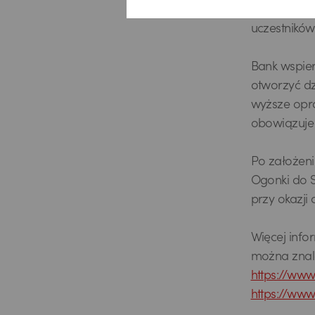
Pekao S.A. 
uczestników
Bank wspier
otworzyć dz
wyższe opro
obowiązuje o
Po założeni
Ogonki do S
przy okazji 
Więcej info
można znale
https://ww
https://www
USD