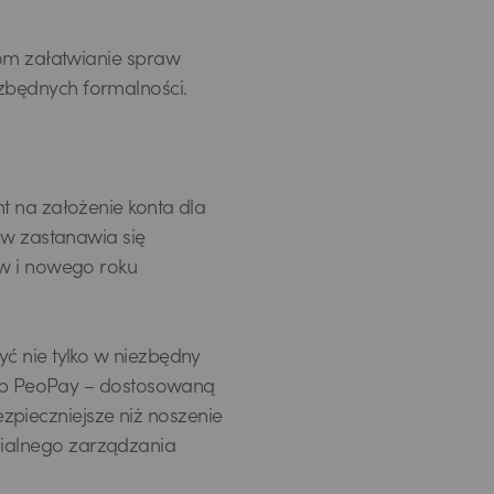
tom załatwianie spraw
zbędnych formalności.
t na założenie konta dla
ów zastanawia się
ów i nowego roku
ć nie tylko w niezbędny
 lub PeoPay – dostosowaną
bezpieczniejsze niż noszenie
ialnego zarządzania