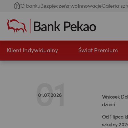
O banku
Bezpieczeństwo
Innowacje
Galeria szt
Klient Indywidualny
Świat Premium
01.07.2026
Wniosek Dob
dzieci
Od 1 lipca 
szkolny 202