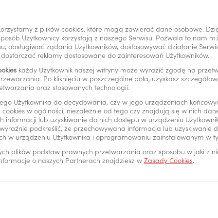
stne dziecku i zapisuje je do promocji składając stosowne
 2026 r. na otwartym w promocji Koncie Przekorzystnym d
orzystamy z plików cookies, które mogą zawierać dane osobowe. Dzi
200 zł.
i sposób Użytkownicy korzystają z naszego Serwisu. Pozwala to nam m
u, obsługiwać żądania Użytkowników, dostosowywać działanie Serwisu
 wieku 6-12 lat – tego samego dnia w okresie promocji rod
y dostarczać reklamy dostosowane do zainteresowań Użytkowników.
 wchodzące w skład Pakietu PeoPay KIDS (Konto Przekorzy
ookies
każdy Użytkownik naszej witryny może wyrazić zgodę na prze
ościowe Mój Skarb, karta Mastercard PeoPay KIDS, aplikac
rzewarzania. Po kliknięciu w poszczególne pola, uzyskasz szczegóło
etwarzania oraz stosowanych technologii.
 dziecko do promocji składając stosowne oświadczenia. Do 
musi zalogować się do aplikacji PeoPay KIDS i tego dnia 
ego Użytkownika do decydowania, czy w jego urządzeniach końcowy
 cookies w ogólności, niezależnie od tego czy znajdują się w nich da
 Koncie Przekorzystnym minimum 200 zł.
 informacji lub uzyskiwanie do nich dostępu w urządzeniu Użytkown
wyraźnie podkreślić, że przechowywana informacja lub uzyskiwanie do
 wieku 13-17 lat – tego samego dnia w okresie promocji r
ch w urządzeniu Użytkownika i oprogramowaniu zainstalowanym w t
stne, kartę Mastercard Debit FX i aplikację PeoPay i zapis
ych plików podstaw prawnych przetwarzania oraz sposobu w jaki z n
c stosowne oświadczenia. Do 30 września 2026 r. dziecko 
 informacje o naszych Partnerach znajdziesz w
Zasady Cookies
.
i PeoPay i tego dnia posiadać na otwartym w promocji Kon
200 zł.
m promocji może być obywatel polski mieszkający w Polsc