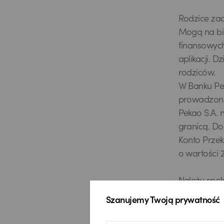
Rodzice zac
Mogą na bi
finansowych
aplikacji. 
rodziców.
W Banku Pek
prowadzone
Pekao S.A. 
granicą. D
Konto Przek
o wartości 2
Należy speł
Przekorzyst
Szanujemy Twoją prywatność
dziecko 