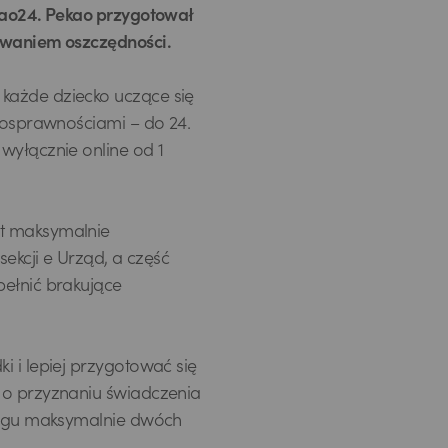
ekao24. Pekao przygotował
towaniem oszczędności.
każde dziecko uczące się
łnosprawnościami – do 24.
wyłącznie online od 1
st maksymalnie
sekcji e Urząd, a część
pełnić brakujące
i i lepiej przygotować się
 o przyznaniu świadczenia
ciągu maksymalnie dwóch