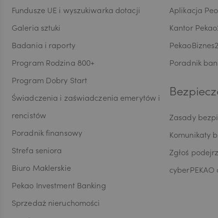
Fundusze UE i wyszukiwarka dotacji
Aplikacja Pe
CAD
Galeria sztuki
Kantor Pekao
Badania i raporty
PekaoBiznes
Program Rodzina 800+
Poradnik ban
HUF
Program Dobry Start
Bezpiecz
Świadczenia i zaświadczenia emerytów i
JPY
rencistów
Zasady bezp
Poradnik finansowy
Komunikaty 
CZK
Strefa seniora
Zgłoś podejr
Biuro Maklerskie
cyberPEKAO d
Pekao Investment Banking
DKK
Sprzedaż nieruchomości