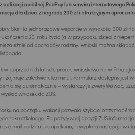
 z aplikacji mobilnej PeoPay lub serwisu internetowego P
mocję dla dzieci z nagrodą 200 zł i atrakcyjnym oprocen
ry Start to jednorazowe wsparcie w wysokości 300 zł na 
o ukończenia 20. roku życia (a w przypadku dzieci z niepe
, niezależnie od dochodów rodziny. Wnioski można składać 
listopada.
k w poprzednich latach, proces wnioskowania w Pekao je
i zajmuje zaledwie kilka minut. Formularz dostępny jest w 
ełnia się automatycznie – wystarczy je zweryfikować, uzu
i wysłać wniosek do ZUS.
iosku na początku wakacji pozwala szybciej otrzymać środk
cie roku szkolnego. Po pozytywnej decyzji ZUS informacja
dres e mail rodzica lub opiekuna, a wypłata następuje w 