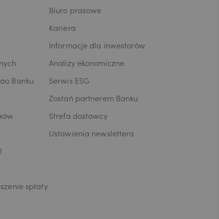
Biuro prasowe
Kariera
Informacje dla inwestorów
wnych
Analizy ekonomiczne
kao Banku
Serwis ESG
Zostań partnerem Banku
ików
Strefa dostawcy
Ustawienia newslettera
R
szenie spłaty