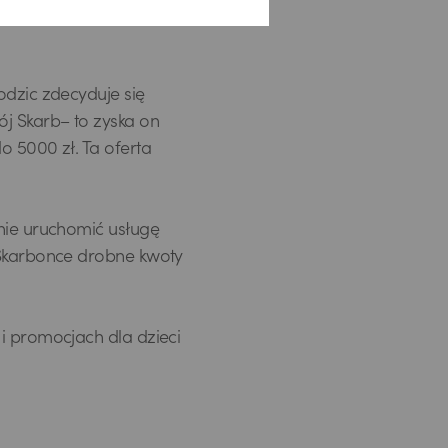
ja nie obejmuje
odzic zdecyduje się
j Skarb– to zyska on
o 5000 zł. Ta oferta
lnie uruchomić usługę
 Skarbonce drobne kwoty
i promocjach dla dzieci