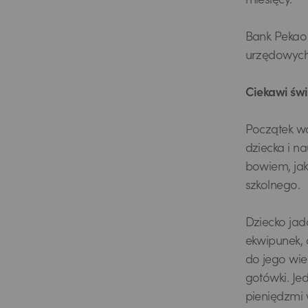
miesięcy.
Bank Pekao 
urzędowych
Ciekawi świ
Początek wa
dziecka i n
bowiem, jak
szkolnego.
Dziecko jad
ekwipunek, 
do jego wiek
gotówki. J
pieniędzmi 