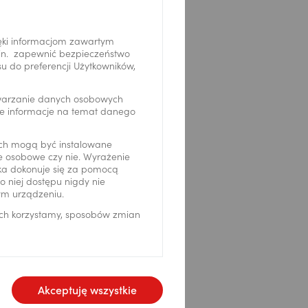
 oświadczenia. 30
ziecko powinno posiadać
ęki informacjom zawartym
.in. zapewnić bezpieczeństwo
 do preferencji Użytkowników,
zic zakłada wszystkie
stne, konto
twarzanie danych osobowych
ja PeoPay KIDS) i
we informacje na temat danego
30 września 2026 r.
posiadać na otwartym w
ch mogą być instalowane
ne osobowe czy nie. Wyrażenie
ika dokonuje się za pomocą
 niej dostępu nigdy nie
odzic zakłada Konto
ym urządzeniu.
uje dziecko do promocji
ich korzystamy, sposobów zmian
musi zalogować się do
cie Przekorzystnym
Akceptuję wszystkie
e, nieposiadający w Banku