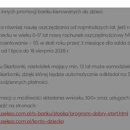
konta osobistego między 1.01.2021 r. a 30.06.2026 r. Promoc
 innych promocji banku kierowanych do dzieci.
a również naukę oszczędzania od najmłodszych lat. Jeśli r
iecku w wieku 0-17 lat nowy rachunek oszczędnościowy Mó
centowanie – 5% w skali roku przez 3 miesiące dla salda d
d 1 lipca do 18 sierpnia 2026 r.
u Skarbonki, nastolatek mający min. 13 lat może samodzie
karbonki, dzięki której będzie automatycznie odkładał na
codziennych płatności.
rmacji o możliwości składania wniosku 300+ oraz usługach 
źć na stronach:
w.pekao.com.pl/o-banku/stopka/program-dobry-start.html
.pekao.com.pl/konto-dziecka