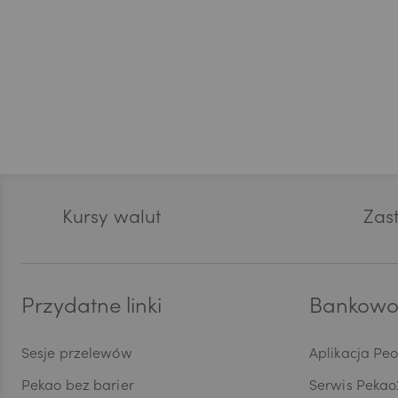
EUR
GBP
Stopka
Kursy walut
CHF
Zast
AED
Przydatne linki
Bankowoś
Sesje przelewów
Aplikacja Pe
AUD
Pekao bez barier
Serwis Pekao