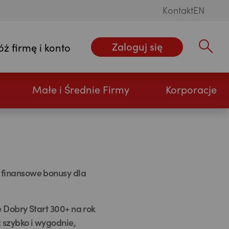
Kontakt
EN
Zaloguj się
óż firmę i konto
Wpisz szu
Małe i Średnie Firmy
Korporacje
 finansowe bonusy dla
 Dobry Start 300+ na rok
 szybko i wygodnie,