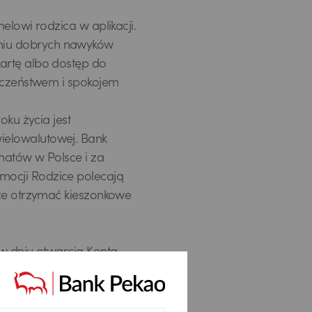
elowi rodzica w aplikacji.
niu dobrych nawyków
artę albo dostęp do
ieczeństwem i spokojem
oku życia jest
ielowalutowej. Bank
omatów w Polsce i za
mocji Rodzice polecają
oże otrzymać kieszonkowe
 w dniu otwarcia Konta
zic zakłada Konto