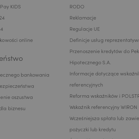
oPay KIDS
RODO
24
Reklamacje
24
Regulacje UE
kowości online
Definicje usług reprezentaty
Przenoszenie kredytów do Pe
eństwo
Hipotecznego S.A.
Informacje dotyczące wskaźn
iecznego bankowania
referencyjnych
bezpieczeństwa
Reforma wskaźników i POLST
zenie oszustwa
Wskaźnik referencyjny WIRON
la biznesu
Wcześniejsza spłata lub zawie
pożyczki lub kredytu