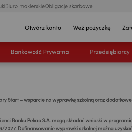
uki
Biuro maklerskie
Obligacje skarbowe
Otwórz konto
Weź pożyczkę
Zał
Bankowość Prywatna
Przedsiębiorcy
ry Start – wsparcie na wyprawkę szkolną oraz dodatkowe
klienci Banku Pekao S.A. mogą składać wnioski w programie
6/2027. Dofinansowanie wyprawki szkolnej można uzyskać