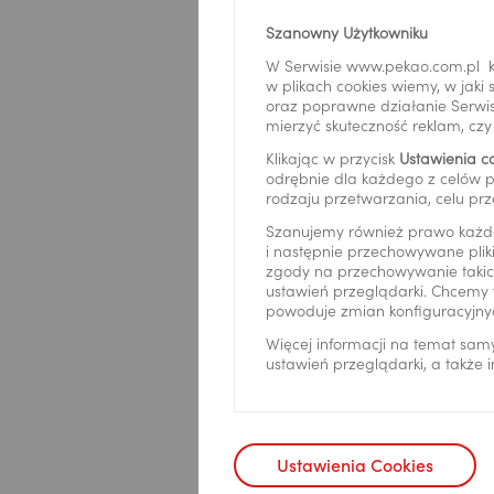
Przekorzy
Szanowny Użytkowniku
września
W Serwisie www.pekao.com.pl k
minimum 
w plikach cookies wiemy, w jak
oraz poprawne działanie Serwis
dziecko w
mierzyć skuteczność reklam, cz
produkty
Klikając w przycisk
Ustawienia c
oszczędn
odrębnie dla każdego z celów p
rodzaju przetwarzania, celu prz
zapisuje
dziecko 
Szanujemy również prawo każd
i następnie przechowywane pliki
promocji
zgody na przechowywanie takich
ustawień przeglądarki. Chcemy 
dziecko w
powoduje zmian konfiguracyjny
Przekorzy
Więcej informacji na temat sam
składają
ustawień przeglądarki, a także
aplikacj
minimum 
Ustawienia Cookies
Uczestnikie