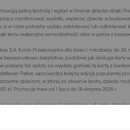
howują pełną kontrolę i wgląd w finanse dziecka dzięki Pan
eżąco monitorować wydatki, wspierać dziecko w budowa
, a w razie potrzeby szybko zablokować lub odblokować k
Dzięki temu wakacyjna samodzielność idzie w parze z bezp
ao S.A. Konto Przekorzystne dla dzieci i młodzieży do 26. r
 bezwarunkowo bezpłatnie, podobnie jak obsługa karty w
nie pobiera też opłaty za wypłaty gotówki tą kartą z bank
odatkowo Pekao wprowadza kolejną edycję popularnej pro
orzystne dzieciom, w której za otwarcie konta, dziecko m
00 zł. Promocja trwa od 1 lipca do 18 sierpnia 2026 r.
nić proste warunki promocji uzależnione od wieku dziecka
nego:
w wieku 0-5 lat – tego samego dnia w okresie promocji rod