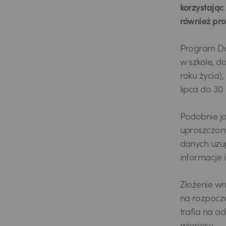
korzystając
również pro
Program Dob
w szkole, d
roku życia)
lipca do 30 
Podobnie ja
uproszczony 
danych uzup
informacje 
Złożenie wn
na rozpoczę
trafia na a