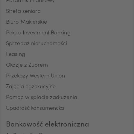
Poradnik finansowy
NOK
Strefa seniora
Biuro Maklerskie
SEK
Pekao Investment Banking
Sprzedaż nieruchomości
RON
Leasing
Okazje z Żubrem
Przekazy Western Union
TRY
Zajęcia egzekucyjne
Pomoc w spłacie zadłużenia
ILS
Upadłość konsumencka
Bankowość elektroniczna
MXN