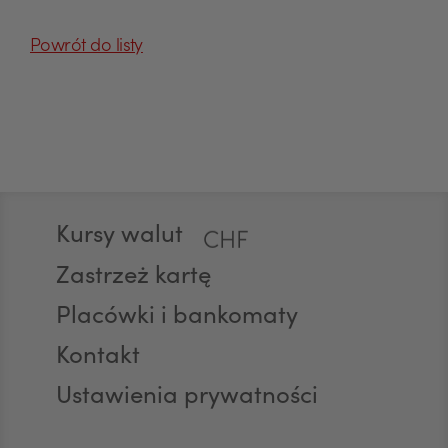
Powrót do listy
EUR
GBP
Stopka
Kursy walut
CHF
Zastrzeż kartę
Placówki i bankomaty
AED
Kontakt
Ustawienia prywatności
AUD