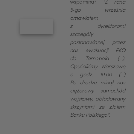
wspominał:
"Z rana
5‑go września
omawiałem
z dyrektorami
szczegóły
postanowionej przez
nas ewakuacji PKO
do Tarnopola (...).
Opuściliśmy Warszawę
o godz. 10.00 (...)
Po drodze minął nas
ciężarowy samochód
wojskowy, obładowany
skrzyniami ze złotem
Banku Polskiego"
.