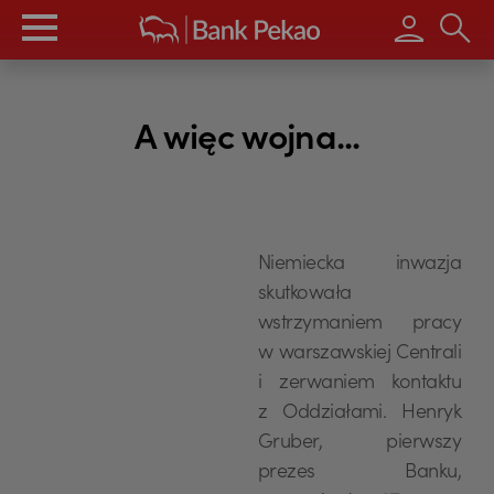
Wpisz s
A więc wojna...
Niemiecka inwazja
skutkowała
wstrzymaniem pracy
w warszawskiej Centrali
i zerwaniem kontaktu
z Oddziałami. Henryk
Gruber, pierwszy
prezes Banku,