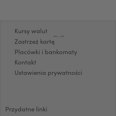
GBP
Stopka
Kursy walut
CHF
Zastrzeż kartę
Placówki i bankomaty
AED
Kontakt
Ustawienia prywatności
AUD
CAD
Przydatne linki