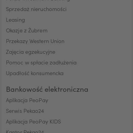
Sprzedaż nieruchomości
RON
Leasing
Okazje z Żubrem
Przekazy Western Union
TRY
Zajęcia egzekucyjne
Pomoc w spłacie zadłużenia
ILS
Upadłość konsumencka
Bankowość elektroniczna
MXN
Aplikacja PeoPay
Serwis Pekao24
ZAR
Aplikacja PeoPay KIDS