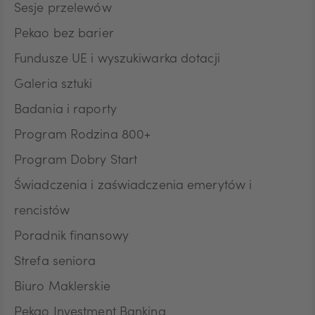
HUF
Sesje przelewów
Pekao bez barier
Fundusze UE i wyszukiwarka dotacji
JPY
Galeria sztuki
Badania i raporty
CZK
Program Rodzina 800+
Program Dobry Start
DKK
Świadczenia i zaświadczenia emerytów i
rencistów
Poradnik finansowy
NOK
Strefa seniora
Biuro Maklerskie
SEK
Pekao Investment Banking