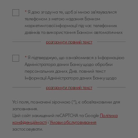
місцезнаходженням у Варшаві, вул. Жубра 1
("Банк"), як адміністратором, з метою прямого
*
Я даю згоду на те, щоб зі мною зв'язувалися
маркетингу продуктів або послуг Банку.
телефоном з метою надання Банком
маркетингової інформації під час телефонних
дзвінків та використання Банком автоматичних
систем дзвінків з метою прямого маркетингу. Я
розгорнути повний текст
надаю ці згоди добровільно та заявляю, що я був
поінформована/проінформований про право їх
*
Я підтверджую, що ознайомився з Інформацією
відкликати в будь-який час. Я ознайомлений, що
Адміністратора даних Банку щодо обробки
відкликання згоди не має впливу на законність
персональних даних. Див. повний текст
обробки, яка здійснювалась на підставі згоди до
Інформації Адміністратора даних Банку щодо
її відкликання.
обробки персональних даних. Адміністратором
розгорнути повний текст
даних є Bank Polska Kasa Opieki Spółka Akcyjna з
місцезнаходженням у Варшаві, вул. Гжибовська
Усі поля, позначені зірочкою (*), є обов’язковими для
53/57 (далі також "Банк"). З адміністратором
заповнення.
можна зв’язатися за адресою електронної пошти
Цей сайт захищений reCAPTCHA та Google
Політика
USD
info@pekao.com.pl, за телефоном 801 365 365 або
конфіденційності
i
Умови обслуговування
у письмовому вигляді: Банк Pekao SA -
застосовувати.
центральний о вул. Жубра 1, 01-066 Варшава.