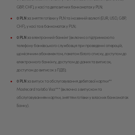
GBP, CHF), у касі та депозитних банкоматах у PLN;
0 PLN
за зняття готівки у PLN та іноземній валюті (EUR, USD, GBP,
CHF), у касі та в банкоматах у PLN;
0 PLN
за електронний банкінг (включно з підтримкою по
телефону банківського службовця при проведенні операцій,
щомісячним абонементом, пакетом білого списку, доступом до
електронного банкінгу, доступом до даних та виписок,
доступом до виписок з ПДВ);
0 PLN
за випуск та обслуговування дебетової картки**
Mastecard та/або Visa*** (включно з випуском та
обслуговуванням картки, зняттям готівки у власних банкоматах
Банку).