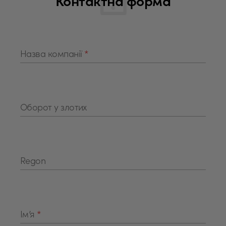
Контактна форма
Назва компанії
*
Оборот у злотих
Regon
Ім’я
*