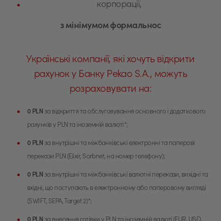
корпорації,
з мінімумом формальнос
Українські компанії, які хочуть відкрити
рахунок
у
Банку Pekao S.A., можуть
розраховувати на:
0 PLN
за відкриття та обслуговування основного і додаткового
рахунків у PLN та іноземній валюті*;
0 PLN
за внутрішні та міжбанківські електронні та паперові
перекази PLN (Elixir, Sorbnet, на номер телефону);
0 PLN
за внутрішні та міжбанківські валютні перекази, вихідні та
вхідні, що поступають в електронному або паперовому вигляді
(SWIFT, SEPA, Target 2)*;
0 PLN
за внесення готівки у PLN та іноземній валюті (EUR, USD,