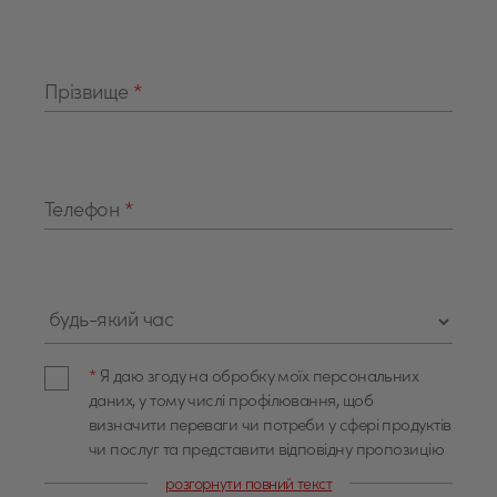
Прізвище
*
Телефон
*
*
Я даю згоду на обробку моїх персональних
даних, у тому числі профілювання, щоб
визначити переваги чи потреби у сфері продуктів
чи послуг та представити відповідну пропозицію
Bank Polska Kasa Opieki Spółka Akcyjna із
розгорнути повний текст