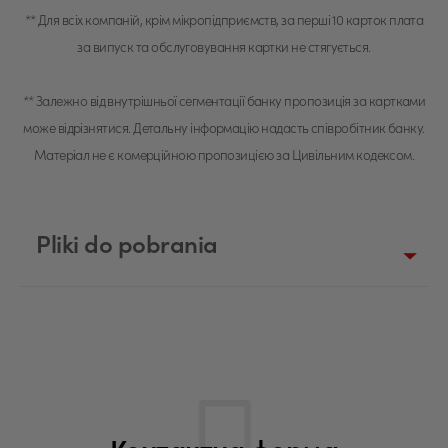
**
Для всіх компаній, крім мікропідприємств, за перші 10 карток плата
за випуск та обслуговування картки не стягується.
**
Залежно від внутрішньої сегментації банку пропозиція за картками
може відрізнятися. Детальну інформацію надасть співробітник банку.
Матеріал не є комерційною пропозицією за Цивільним кодексом.
Pliki do pobrania