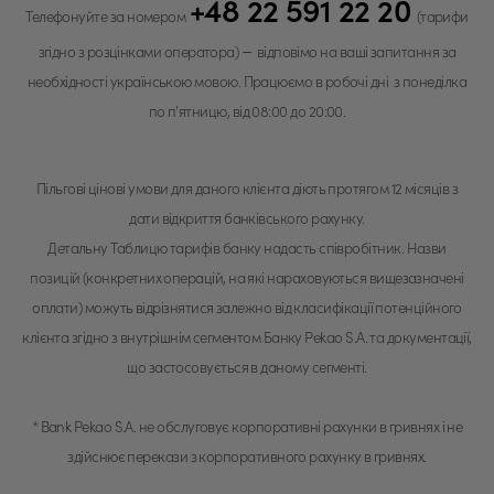
+48 22 591 22 20
Телефонуйте за номером
(тарифи
–
згідно з розцінками оператора)
відповімо на ваші запитання за
необхідності українською мовою. Працюємо в робочі дні з понеділка
по п'ятницю, від 08:00 до 20:00.
Пільгові цінові умови для даного клієнта діють протягом 12 місяців з
дати відкриття банківського рахунку.
Детальну Таблицю тарифів банку надасть співробітник. Назви
позицій (конкретних операцій, на які нараховуються вищезазначені
оплати) можуть відрізнятися залежно від класифікації потенційного
клієнта згідно з внутрішнім сегментом Банку Pekao S.A. та документації,
що застосовується в даному сегменті.
*
Bank Pekao S.A. не обслуговує корпоративні рахунки в гривнях і не
здійснює перекази з корпоративного рахунку в гривнях.