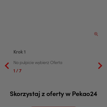
ększ obraz slajdu
Powiększ 
Krok 1
Na pulpicie wybierz Oferta
1
/ 7
Skorzystaj z oferty w Pekao24