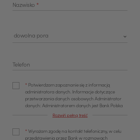
Nazwisko
*
Telefon
*
Potwierdzam zapoznanie się z informacją
administratora danych. Informacje dotyczące
przetwarzania danych osobowych Administrator
danych: Administratorem danych jest Bank Polska
Kasa Opieki Spółka Akcyjna z siedzibą w Warszawie,
Rozwiń pełną treść
przy ul. Żubra 1 (dalej również jako "Bank"). Dane
kontaktowe Z administratorem można się
*
Wyrażam zgodę na kontakt telefoniczny, w celu
skontaktować poprzez adres email
przedstawienia przez Bank w rozmowach