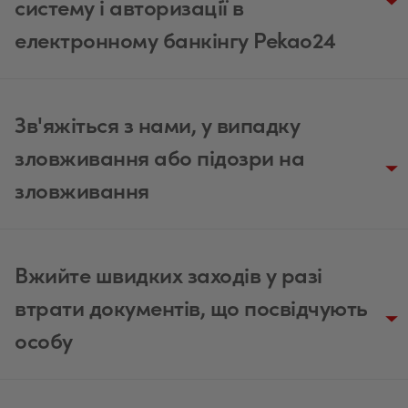
систему і авторизації в
електронному банкінгу Pekao24
Зв'яжіться з нами, у випадку
зловживання або підозри на
зловживання
Вжийте швидких заходів у разі
USD
втрати документів, що посвідчують
особу
EUR