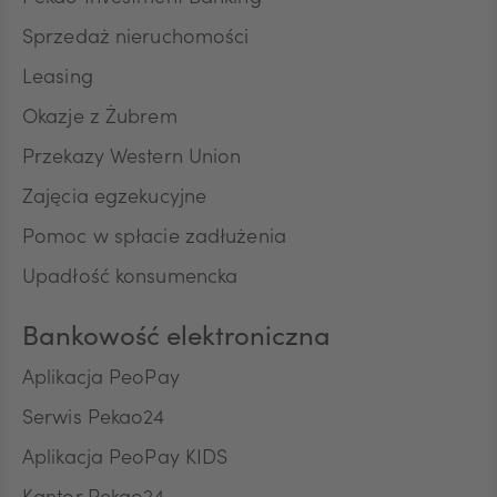
Sprzedaż nieruchomości
RON
Leasing
Okazje z Żubrem
Przekazy Western Union
TRY
Zajęcia egzekucyjne
Pomoc w spłacie zadłużenia
ILS
Upadłość konsumencka
Bankowość elektroniczna
MXN
Aplikacja PeoPay
Serwis Pekao24
ZAR
Aplikacja PeoPay KIDS