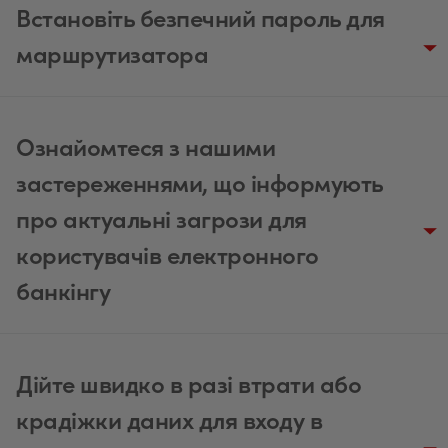
Встановіть безпечний пароль для
маршрутизатора
Ознайомтеся з нашими
застереженнями, що інформують
про актуальні загрози для
користувачів електронного
банкінгу
Дійте швидко в разі втрати або
крадіжки даних для входу в