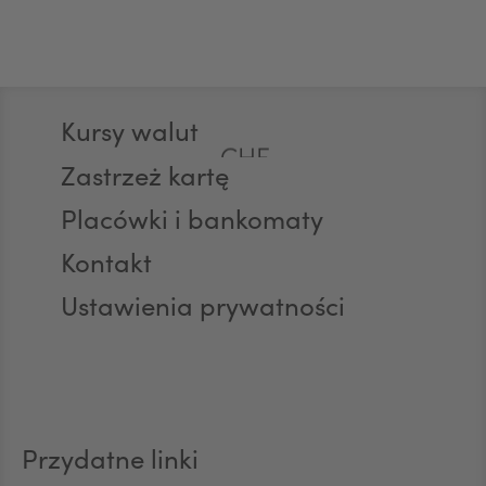
GBP
Stopka
Kursy walut
CHF
Zastrzeż kartę
Placówki i bankomaty
AED
Kontakt
Ustawienia prywatności
AUD
CAD
Przydatne linki