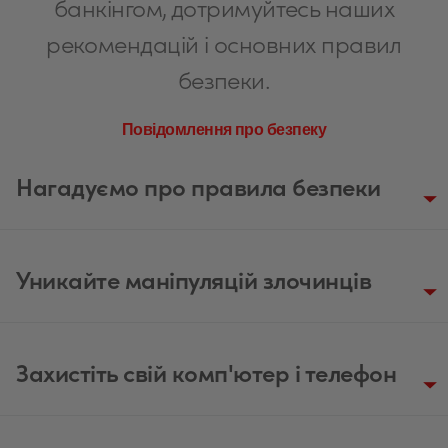
банкінгом, дотримуйтесь наших
рекомендацій і основних правил
безпеки.
Повідомлення про безпеку
Нагадуємо про правила безпеки
Уникайте маніпуляцій злочинців
Захистіть свій комп'ютер і телефон