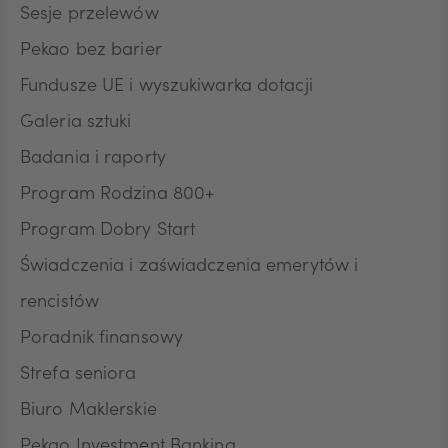
HUF
Sesje przelewów
Pekao bez barier
Fundusze UE i wyszukiwarka dotacji
JPY
Galeria sztuki
Badania i raporty
CZK
Program Rodzina 800+
Program Dobry Start
DKK
Świadczenia i zaświadczenia emerytów i
rencistów
Poradnik finansowy
NOK
Strefa seniora
Biuro Maklerskie
SEK
Pekao Investment Banking