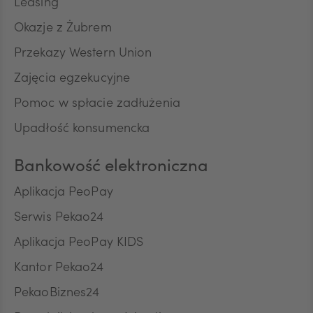
RON
Leasing
Okazje z Żubrem
Przekazy Western Union
TRY
Zajęcia egzekucyjne
Pomoc w spłacie zadłużenia
ILS
Upadłość konsumencka
Bankowość elektroniczna
MXN
Aplikacja PeoPay
Serwis Pekao24
ZAR
Aplikacja PeoPay KIDS
Kantor Pekao24
PekaoBiznes24
CNY