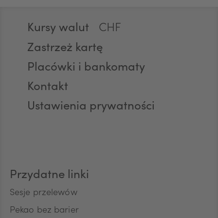
Stopka
Kursy walut
CHF
Zastrzeż kartę
Placówki i bankomaty
AED
Kontakt
Ustawienia prywatności
AUD
CAD
Przydatne linki
HUF
Sesje przelewów
Pekao bez barier