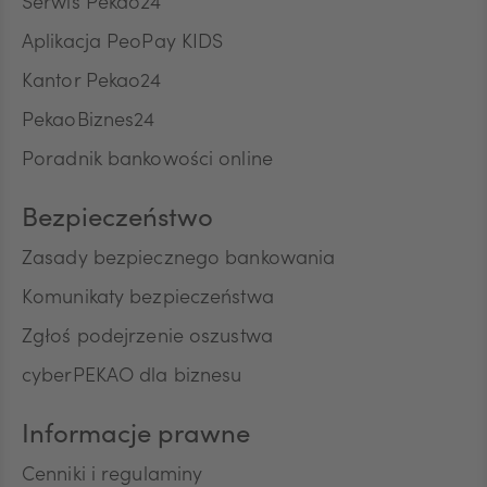
Serwis Pekao24
Spółka Akcyjna z siedzibą w Warszawie, ul. Żubra 1
ZAR
Aplikacja PeoPay KIDS
("Bank"), jako administratora, w celu marketingu
bezpośredniego produktów lub usług Banku oraz
Kantor Pekao24
na kontakt telefoniczny, w celu przedstawiania
przez Bank w rozmowach telefonicznych informacji
PekaoBiznes24
CNY
o charakterze marketingowym oraz używania
Poradnik bankowości online
przez Bank automatycznych systemów
wywołujących w celu marketingu bezpośredniego.
Na podstawie niniejszej zgody mogą być
Bezpieczeństwo
przetwarzane przez Bank następujące rodzaje
Pana/Pani danych osobowych: identyfikacyjne,
Zasady bezpiecznego bankowania
teleadresowe, dotyczące sytuacji ekonomicznej,
Komunikaty bezpieczeństwa
poziomu wykształcenia oraz posiadanych
produktów finansowych. Niniejszą zgodę składam
Zgłoś podejrzenie oszustwa
dobrowolnie i oświadczam, że zostałem/am/
cyberPEKAO dla biznesu
poinformowany/a/ o prawie do jej wycofania w
dowolnym momencie. Przyjmuję do wiadomości, że
wycofanie zgody nie wpływa na zgodność z
Informacje prawne
prawem przetwarzania, którego dokonano na
podstawie zgody przed jej wycofaniem.
Cenniki i regulaminy