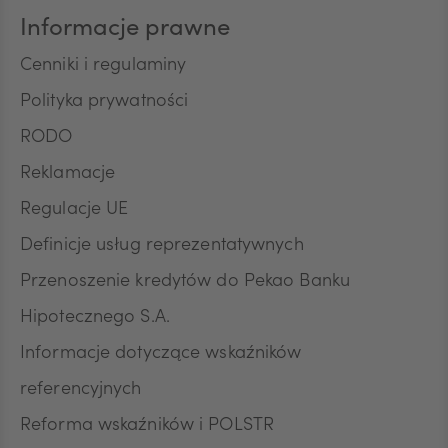
Pana/Pani danych osobowych: identyfikacyjne,
Informacje prawne
teleadresowe, dotyczące sytuacji ekonomicznej,
poziomu wykształcenia oraz posiadanych
Cenniki i regulaminy
produktów finansowych. Niniejszą zgodę składam
Polityka prywatności
dobrowolnie i oświadczam, że zostałem/am/
poinformowany/a/ o prawie do jej wycofania w
RODO
dowolnym momencie. Przyjmuję do wiadomości, że
wycofanie zgody nie wpływa na zgodność z
Reklamacje
prawem przetwarzania, którego dokonano na
Regulacje UE
podstawie zgody przed jej wycofaniem.
Definicje usług reprezentatywnych
Przenoszenie kredytów do Pekao Banku
Hipotecznego S.A.
Informacje dotyczące wskaźników
referencyjnych
Reforma wskaźników i POLSTR