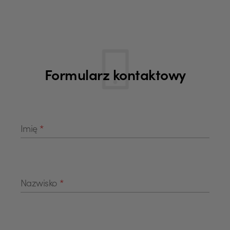
Formularz kontaktowy
Pola formularza
Imię
*
Nazwisko
*