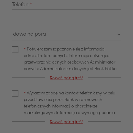
Telefon
*
Pole wyboru "Pora kontaktu"
Zgoda administratora danych
*
Potwierdzam zapoznanie się z informacją
administratora danych. Informacje dotyczące
przetwarzania danych osobowych Administrator
danych: Administratorem danych jest Bank Polska
Kasa Opieki Spółka Akcyjna z siedzibą w Warszawie,
Rozwiń pełną treść
przy ul. Żubra 1 (dalej również jako "Bank"). Dane
Zgoda na kontakt telefoniczny
kontaktowe Z administratorem można się
*
Wyrażam zgodę na kontakt telefoniczny, w celu
skontaktować poprzez adres email
przedstawienia przez Bank w rozmowach
info@pekao.com.pl, telefonicznie pod numerem 519
telefonicznych informacji o charakterze
222 222 lub pisemnie: Bank Pekao SA - Centrala, ul.
marketingowym. Informacja o wymogu podania
Żubra 1, 01-066 Warszawa. U administratora
danych Podanie danych osobowych dla celów
danych osobowych wyznaczony jest Inspektor
Rozwiń pełną treść
marketingowych jest dobrowolne. Wyrażam zgodę
Ochrony Danych, z którym można się skontaktować
na przetwarzanie moich danych osobowych, w tym