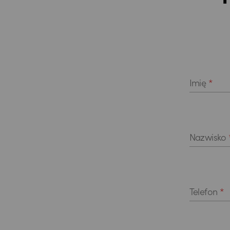
Pola form
Imię
*
Nazwisko
Telefon
*
Pole wyboru 