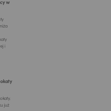
ęcy w
ty
niża
katy
j i
lokaty
okaty.
u już