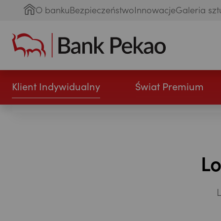
O banku
Bezpieczeństwo
Innowacje
Galeria szt
Klient Indywidualny
Świat Premium
Lo
L