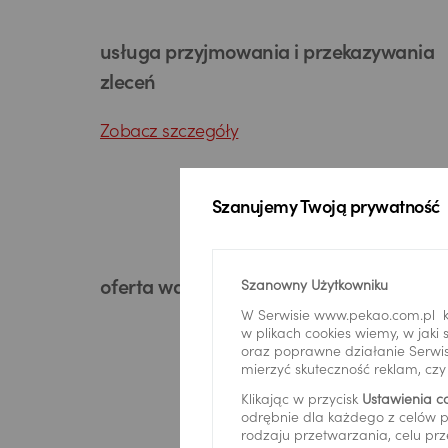
usługa przyjmowania i przekazywania
zleceń
Zobacz szczegóły
Szanujemy Twoją prywatność
Szanowny Użytkowniku
oferta ważna do 15.09.2026 r.
W Serwisie www.pekao.com.pl k
w plikach cookies wiemy, w jak
oraz poprawne działanie Serwis
mierzyć skuteczność reklam, cz
Klikając w przycisk
Ustawienia c
odrębnie dla każdego z celów p
rodzaju przetwarzania, celu prz