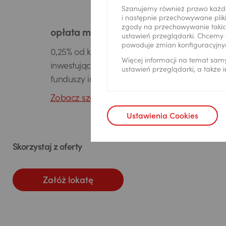
Szanujemy również prawo każd
i następnie przechowywane pliki
zgody na przechowywanie takich
opłata manipulacyjna
ustawień przeglądarki. Chcemy 
powoduje zmian konfiguracyjny
0,25% od każdej kwoty przekazanej z lokaty
Więcej informacji na temat sam
inwestującej na nabycie jednostek uczestnict
ustawień przeglądarki, a także
funduszy inwestycyjnych
Zobacz szczegóły
Ustawienia Cookies
Skorzystaj z oferty
Załóż lokatę