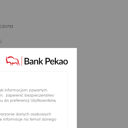
rczona
i
ęki informacjom zawartym
.in. zapewnić bezpieczeństwo
 do preferencji Użytkowników,
yzji o
 z
twarzanie danych osobowych
ożenia
we informacje na temat danego
ctwa.